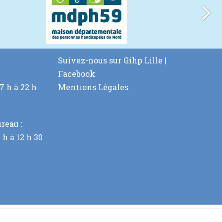
Suivez-nous sur
Gihp Lille |
Facebook
 h à 22 h
Mentions Légales
reau :
h à 12 h 30