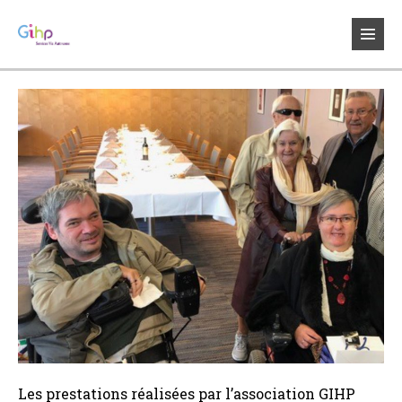
Sauter
au
bascul
contenu
le
menu
Les prestations réalisées par l’association GIHP