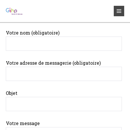
Sauter
au
bascul
contenu
le
menu
Votre nom (obligatoire)
Votre adresse de messagerie (obligatoire)
Objet
Votre message