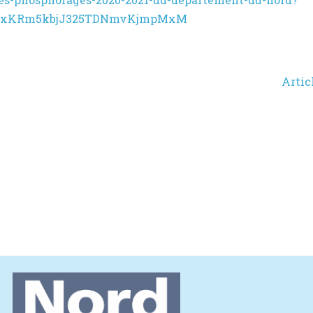
l89xKRm5kbjJ325TDNmvKjmpMxM
Artic