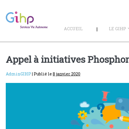
Sauter
au
contenu
ACCUEIL
LE GIHP
Appel à initiatives Phosphor
AdminGIHP
|
Publié le
8 janvier 2020