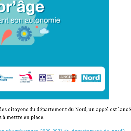
 des citoyens du département du Nord, un appel est lancé
s à mettre en place.
ives-phosphorages-2020-2021-du-departement-du-nord?