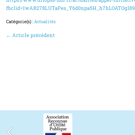
fbclid=IwAR278LUTaPes_Y6d0npa5H_h7hLOATOg
Catégorie(s) :
Actualités
Navigation
← Article précédent
d’article