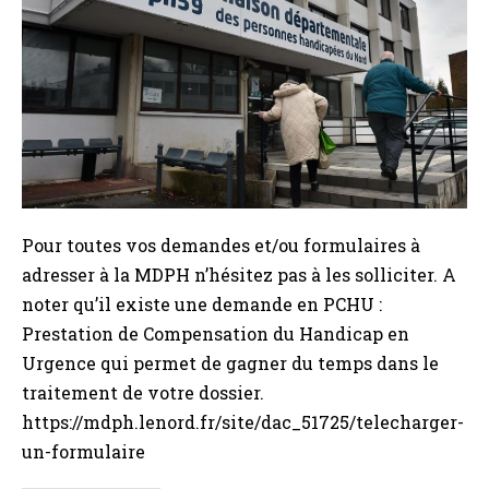
à
la
MDPH
59,
demandes
et
formulaires
associés
Pour toutes vos demandes et/ou formulaires à
adresser à la MDPH n’hésitez pas à les solliciter. A
noter qu’il existe une demande en PCHU :
Prestation de Compensation du Handicap en
Urgence qui permet de gagner du temps dans le
traitement de votre dossier.
https://mdph.lenord.fr/site/dac_51725/telecharger-
un-formulaire