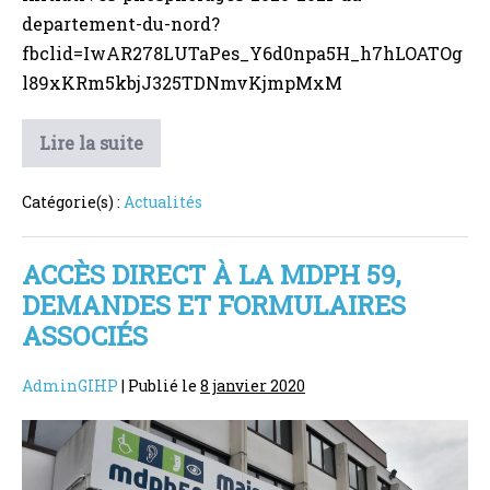
departement-du-nord?
fbclid=IwAR278LUTaPes_Y6d0npa5H_h7hLOATOg
l89xKRm5kbjJ325TDNmvKjmpMxM
Appel
Lire la suite
à
initiatives
Phosphor’âges
Catégorie(s) :
Actualités
2020-
2021 !
ACCÈS DIRECT À LA MDPH 59,
DEMANDES ET FORMULAIRES
ASSOCIÉS
AdminGIHP
|
Publié le
8 janvier 2020
Accès
direct