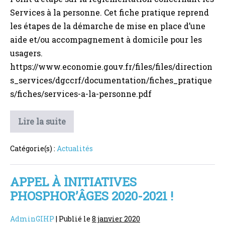
Services à la personne. Cet fiche pratique reprend
les étapes de la démarche de mise en place d’une
aide et/ou accompagnement à domicile pour les
usagers.
https://www.economie.gouv.fr/files/files/direction
s_services/dgccrf/documentation/fiches_pratique
s/fiches/services-a-la-personne.pdf
FICHE
Lire la suite
PRATIQUE
:
Comment
Catégorie(s) :
Actualités
choisir
son
service
d’aide
APPEL À INITIATIVES
à
PHOSPHOR’ÂGES 2020-2021 !
domicile
?
AdminGIHP
|
Publié le
8 janvier 2020