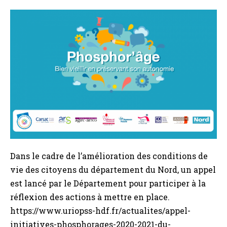
Appel
à
initiatives
Phosphor’âges
2020-
2021 !
Dans le cadre de l’amélioration des conditions de
vie des citoyens du département du Nord, un appel
est lancé par le Département pour participer à la
réflexion des actions à mettre en place.
https://www.uriopss-hdf.fr/actualites/appel-
initiatives-phosphorages-2020-2021-du-