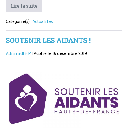
Accès
Lire la suite
direct
à
la
Catégorie(s) :
Actualités
MDPH
59,
demandes
et
SOUTENIR LES AIDANTS !
formulaires
associés
AdminGIHP
|
Publié le
16 décembre 2019
Soutenir
les
aidants
!