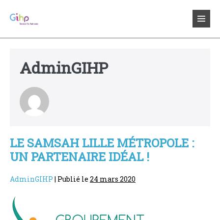
Sauter
au
bascul
contenu
le
menu
AdminGIHP
LE SAMSAH LILLE MÉTROPOLE :
UN PARTENAIRE IDÉAL !
AdminGIHP
|
Publié le
24 mars 2020
Le
SAMSAH