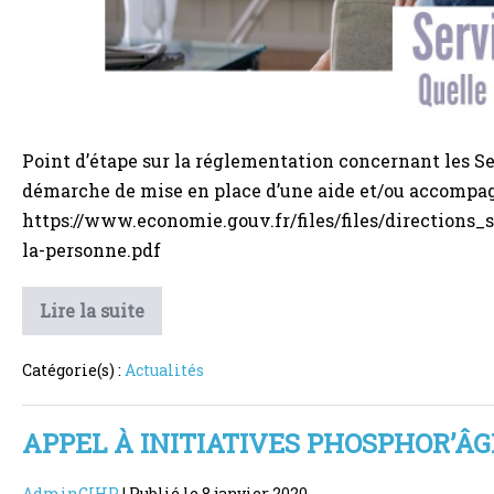
Point d’étape sur la réglementation concernant les Ser
démarche de mise en place d’une aide et/ou accompa
https://www.economie.gouv.fr/files/files/directions_
la-personne.pdf
FICHE
Lire la suite
PRATIQUE
:
Comment
Catégorie(s) :
Actualités
choisir
son
service
d’aide
APPEL À INITIATIVES PHOSPHOR’ÂGE
à
domicile
?
AdminGIHP
|
Publié le
8 janvier 2020