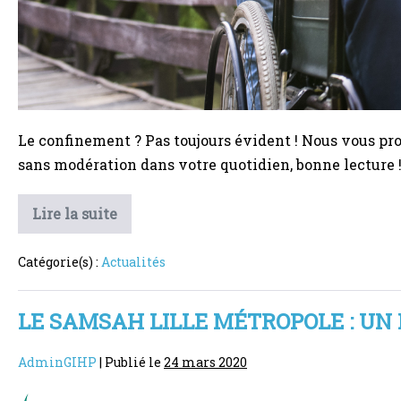
Le confinement ? Pas toujours évident ! Nous vous prop
sans modération dans votre quotidien, bonne lecture
Activités
Lire la suite
confinement
–
HOW
Catégorie(s) :
Actualités
WE
ARE
AT
HOME
LE SAMSAH LILLE MÉTROPOLE : UN 
AdminGIHP
|
Publié le
24 mars 2020