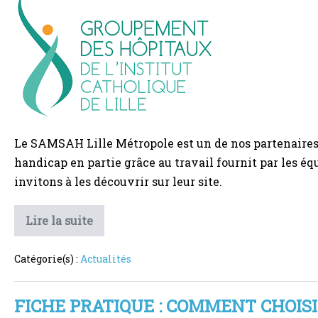
Le
SAMSAH
Lille
Métropole
:
Un
partenaire
idéal
Le SAMSAH Lille Métropole est un de nos partenaires
!
handicap en partie grâce au travail fournit par les
invitons à les découvrir sur leur site.
Le
Lire la suite
SAMSAH
Lille
Métropole
Catégorie(s) :
Actualités
:
Un
partenaire
idéal
FICHE PRATIQUE : COMMENT CHOISIR
!