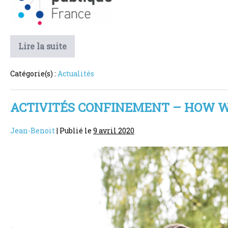
–
Les
gestes
simples
COVID-
Lire la suite
19
pour
–
lutter
Les
Catégorie(s) :
Actualités
gestes
contre
simples
pour
la
lutter
ACTIVITÉS CONFINEMENT – HOW W
contre
propagation
la
du
propagation
Jean-Benoit
|
Publié le
9 avril 2020
du
virus
virus
Activités
confinement
–
HOW
WE
ARE