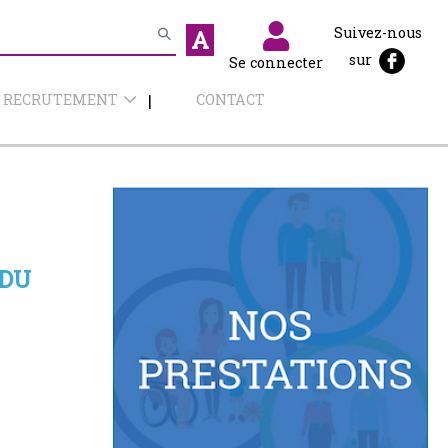
Suivez-nous
A
sur
Se connecter
RECRUTEMENT
CONTACT
 DU